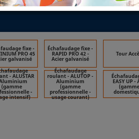
faudage fixe -
Échafaudage fixe -
TINIUM PRO 45
RAPID PRO 42 -
Tour Acc
cier galvanisé
Acier galvanisé
chafaudage
Échafaudage
ant - ALUSTAR
roulant - ALUTOP -
Échafaudag
 Aluminium
Aluminium
EASY UP - 
(gamme
(gamme
(gamm
fessionnelle -
professionnelle -
domestiq
age intensif)
usage courant)