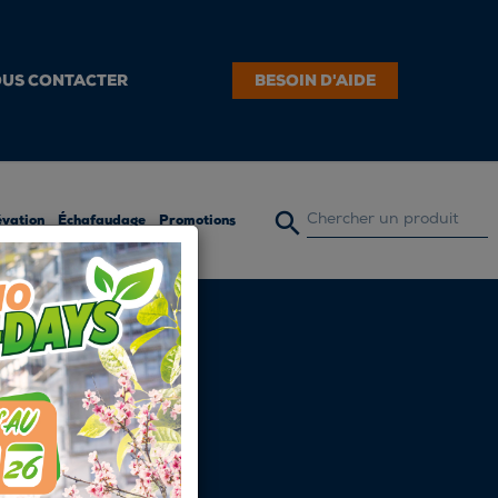
US CONTACTER
BESOIN D'AIDE

évation
Échafaudage
Promotions
E