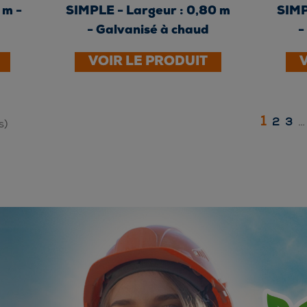
 m -
SIMPLE - Largeur : 0,80 m
SIMP
- Galvanisé à chaud
-
VOIR LE PRODUIT
1
2
3
…
s)