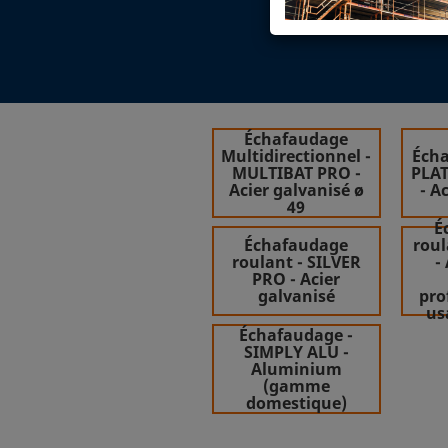
Échafaudage
Multidirectionnel -
Écha
MULTIBAT PRO -
PLA
Acier galvanisé ø
- A
49
É
Échafaudage
roul
roulant - SILVER
-
PRO - Acier
galvanisé
pro
us
Échafaudage -
SIMPLY ALU -
Aluminium
(gamme
domestique)