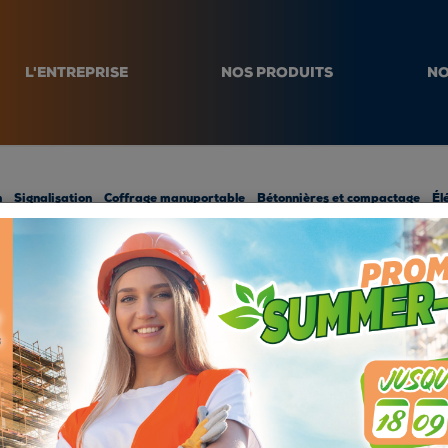
L'ENTREPRISE
NOS PRODUITS
NO
n
Signalisation
Coffrage manuportable
Bétonnières et compactage
Él
ÉCHAFAUDAG