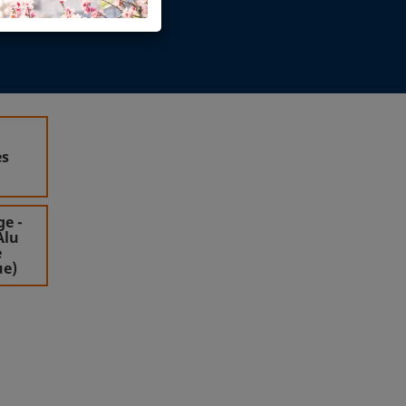
ès
e -
Alu
e
ue)