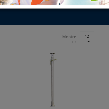
 APPARENT - 
12
Montre

r :