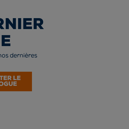
RNIER
E
nos dernières
TER LE
OGUE