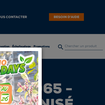
US CONTACTER
BESOIN D'AIDE

évation
Échafaudage
Promotions
EN 1065 -