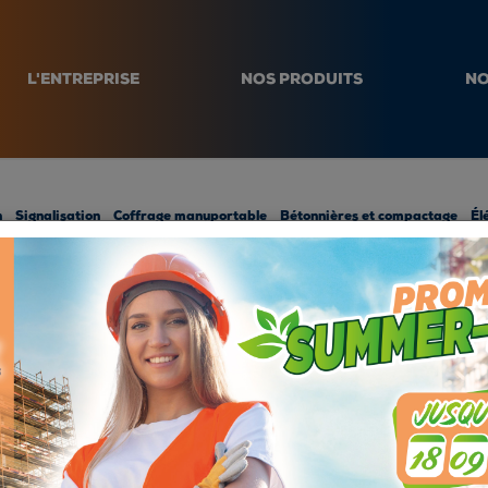
L'ENTREPRISE
NOS PRODUITS
NO
n
Signalisation
Coffrage manuportable
Bétonnières et compactage
Él
SE B - NORME 