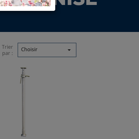
GALVANISÉ
Trier
Choisir

par :