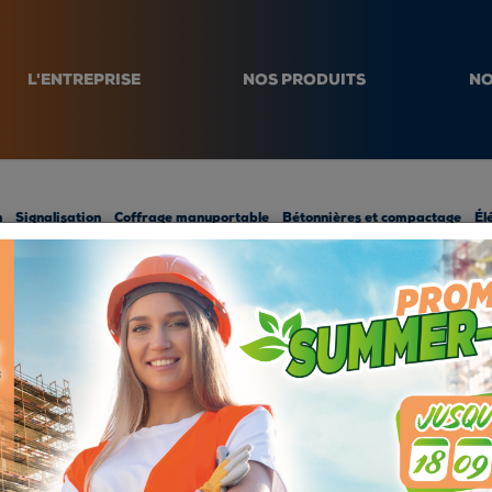
L'ENTREPRISE
NOS PRODUITS
NO
n
Signalisation
Coffrage manuportable
Bétonnières et compactage
Él
ET DE RÉSER