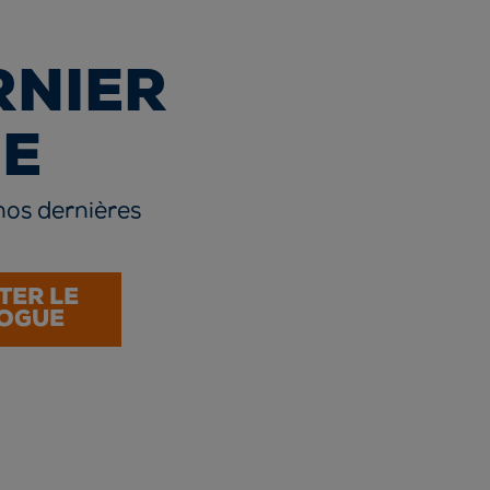
RNIER
E
nos dernières
TER LE
OGUE