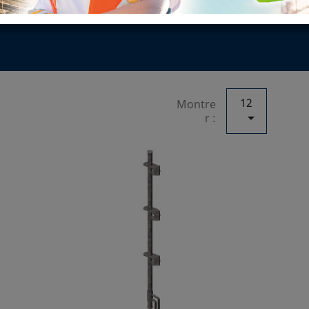
LTIDIRECTION
12
Montre

r :