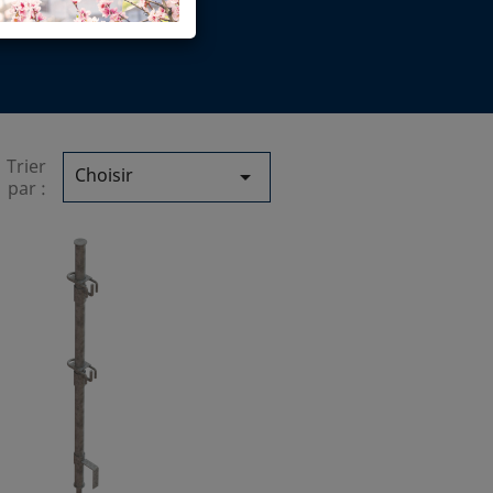
NEL
Trier
Choisir

par :