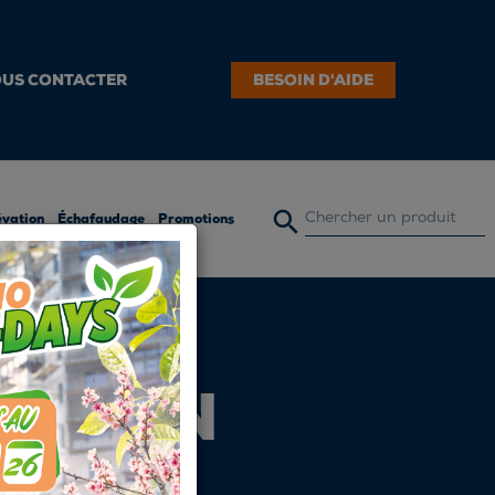
US CONTACTER
BESOIN D'AIDE

évation
Échafaudage
Promotions
VATION