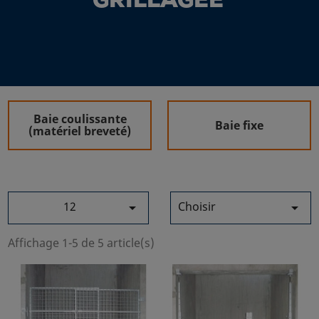
GRILLAGÉE
Baie coulissante
Baie fixe
(matériel breveté)
12
Choisir


Affichage 1-5 de 5 article(s)