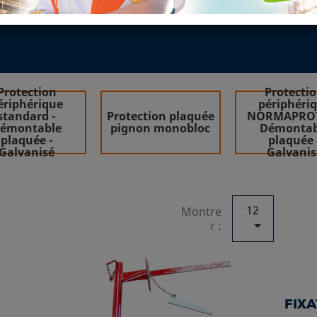
MAÇONNERIE
Protection
Protecti
ériphérique
périphéri
standard -
Protection plaquée
NORMAPROT
émontable
pignon monobloc
Démontab
plaquée -
plaquée 
Galvanisé
Galvanis
12
Montre

r :
FIXA