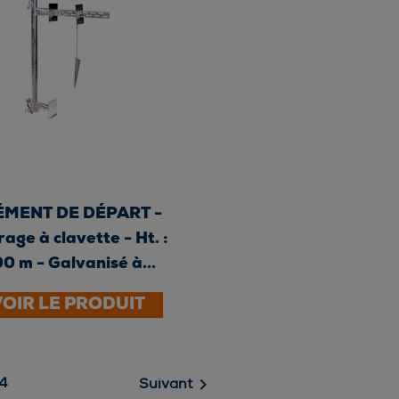
ÉMENT DE DÉPART -
age à clavette - Ht. :
00 m - Galvanisé à...
VOIR LE PRODUIT

4
Suivant