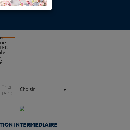
on
que
EC -
le
-
é
Trier
Choisir

par :
TION INTERMÉDIAIRE