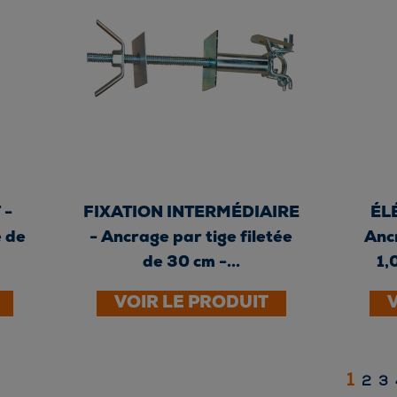
 -
FIXATION INTERMÉDIAIRE
ÉL
e de
- Ancrage par tige filetée
Ancr
de 30 cm -...
1,
VOIR LE PRODUIT
1
2
3