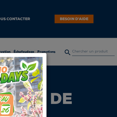
US CONTACTER
BESOIN D'AIDE

évation
Échafaudage
Promotions
RIQUE DE