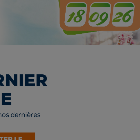
RNIER
E
nos dernières
TER LE