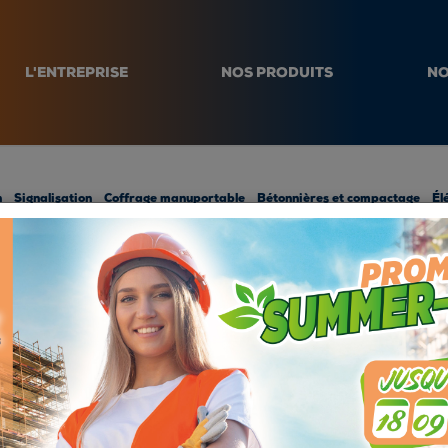
L'ENTREPRISE
NOS PRODUITS
NO
n
Signalisation
Coffrage manuportable
Bétonnières et compactage
Él
ION PÉRIPHÉ