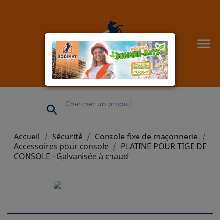


Accueil
Sécurité
Console fixe de maçonnerie
Accessoires pour console
PLATINE POUR TIGE DE
CONSOLE - Galvanisée à chaud