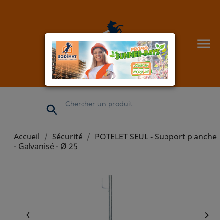


Accueil
Sécurité
POTELET SEUL - Support planche
- Galvanisé - Ø 25

