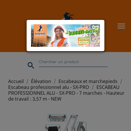


Accueil
Élévation
Escabeaux et marchepieds
Escabeau professionnel alu - SX-PRO
ESCABEAU
PROFESSIONNEL ALU - SX-PRO - 7 marches - Hauteur
de travail : 3,57 m - NEW