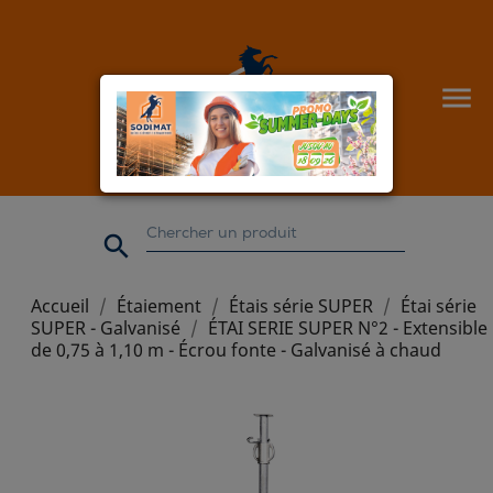


Accueil
Étaiement
Étais série SUPER
Étai série
SUPER - Galvanisé
ÉTAI SERIE SUPER N°2 - Extensible
de 0,75 à 1,10 m - Écrou fonte - Galvanisé à chaud