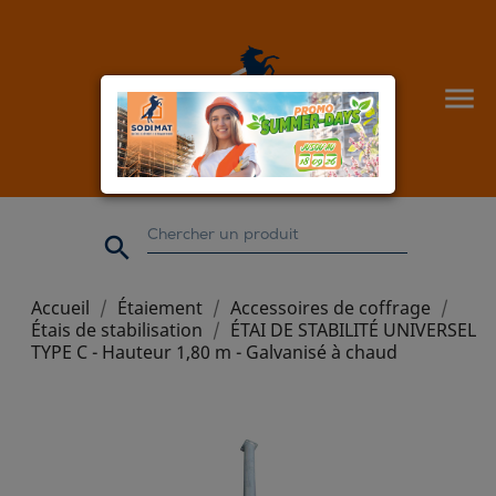


Accueil
Étaiement
Accessoires de coffrage
Étais de stabilisation
ÉTAI DE STABILITÉ UNIVERSEL
TYPE C - Hauteur 1,80 m - Galvanisé à chaud