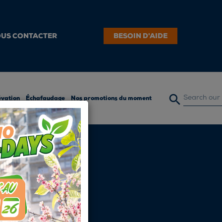
US CONTACTER
BESOIN D'AIDE

évation
Échafaudage
Nos promotions du moment
23