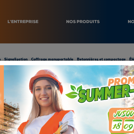
L'ENTREPRISE
NOS PRODUITS
NO
n
Signalisation
Coffrage manuportable
Betonnières et compactage
Él
CROUS Ø 20/