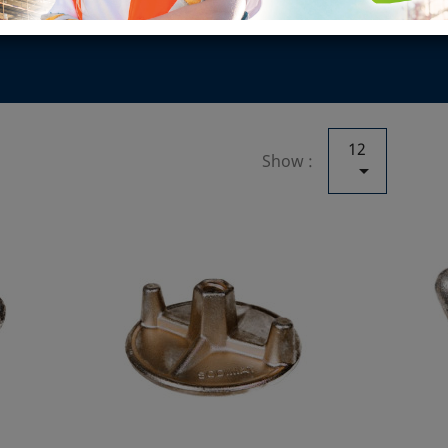
12
Show :
