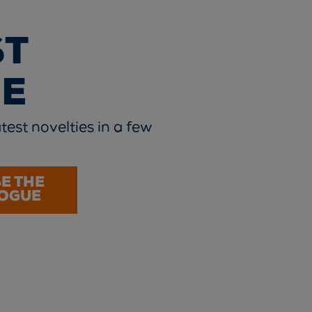
ST
E
test novelties in a few
E THE
OGUE