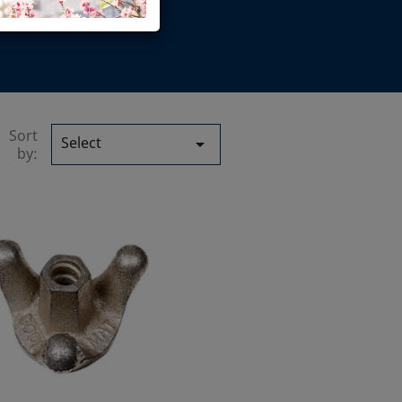
Sort
Select

by: