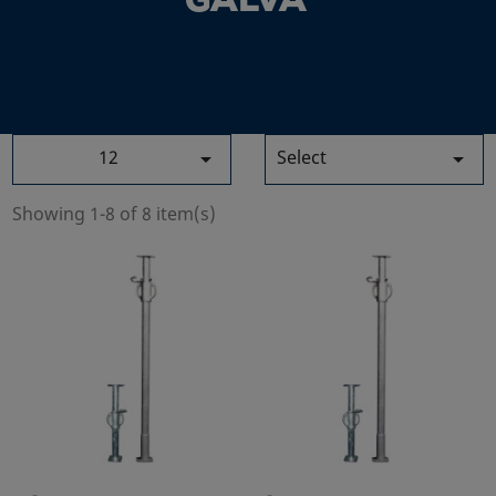
GALVA
12
Select


Showing 1-8 of 8 item(s)