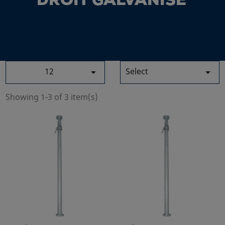
DROIT GALVANISÉ
12
Select


Showing 1-3 of 3 item(s)