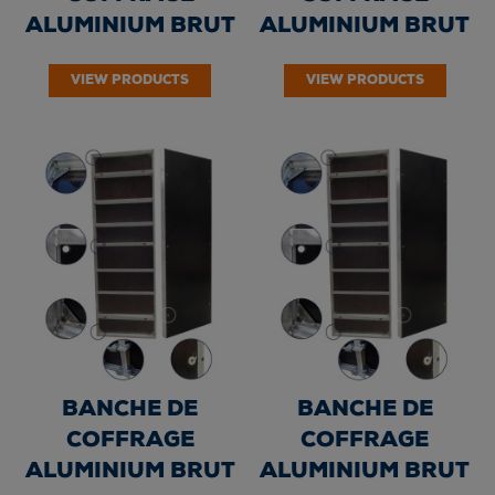
ALUMINIUM BRUT
ALUMINIUM BRUT
"BAL TOP" DE
"BAL TOP" DE
VIEW PRODUCTS
VIEW PRODUCTS
HAUTEUR 270 cm -
HAUTEUR 270 cm -
60...
50...
BANCHE DE
BANCHE DE
COFFRAGE
COFFRAGE
ALUMINIUM BRUT
ALUMINIUM BRUT