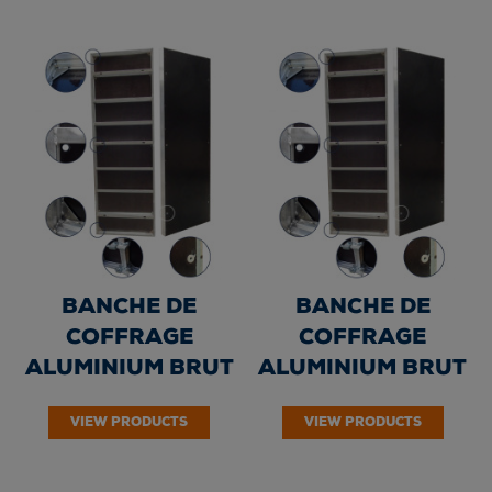
30...
25...
BANCHE DE
BANCHE DE
COFFRAGE
COFFRAGE
ALUMINIUM BRUT
ALUMINIUM BRUT
"BAL TOP" DE
"BAL TOP" DE
VIEW PRODUCTS
VIEW PRODUCTS
HAUTEUR 270 cm -
HAUTEUR 270 cm -
20...
15...