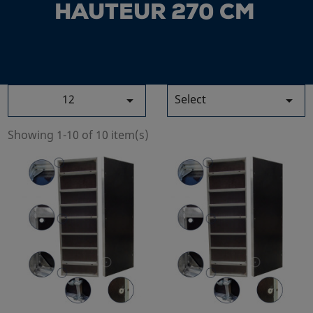
HAUTEUR 270 CM
12
Select


Showing 1-10 of 10 item(s)