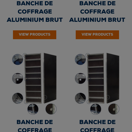
BANCHE DE
BANCHE DE
COFFRAGE
COFFRAGE
ALUMINIUM BRUT
ALUMINIUM BRUT
"BAL TOP" DE
"BAL TOP" DE
VIEW PRODUCTS
VIEW PRODUCTS
HAUTEUR 270 cm -
HAUTEUR 270 cm -
90...
75...
BANCHE DE
BANCHE DE
COFFRAGE
COFFRAGE