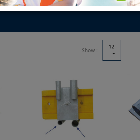
12
Show :
