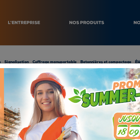
L'ENTREPRISE
NOS PRODUITS
NO
n
Signalisation
Coffrage manuportable
Betonnières et compactage
Él
SOIRES DE SÉ