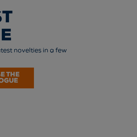
ST
E
test novelties in a few
E THE
OGUE