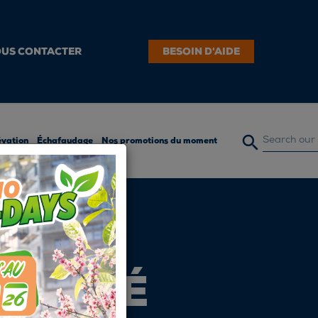
US CONTACTER
BESOIN D'AIDE

évation
Échafaudage
Nos promotions du moment
CURITÉ