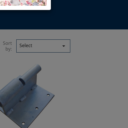
Sort
Select

by: