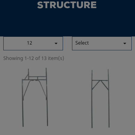
STRUCTURE
12
Select


Showing 1-12 of 13 item(s)