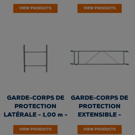
à chaud
garde-corps) -...
VIEW PRODUCTS
VIEW PRODUCTS
GARDE-CORPS DE
GARDE-CORPS DE
PROTECTION
PROTECTION
LATÉRALE - 1,00 m -
EXTENSIBLE -
Galvanisé à chaud
Longueur : 2,00 à
VIEW PRODUCTS
VIEW PRODUCTS
3,50 m -...