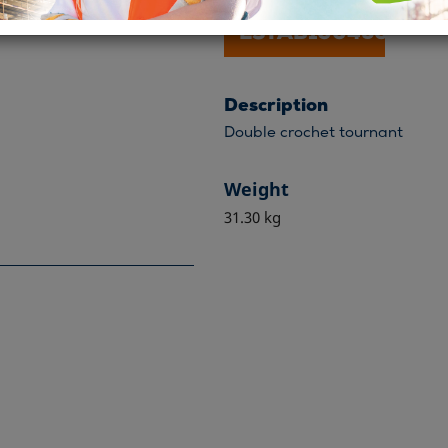

Fiche
ESTAB100450G
Description
Double crochet tournant
Weight
31.30 kg