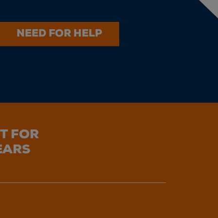
NEED FOR HELP
T FOR
EARS