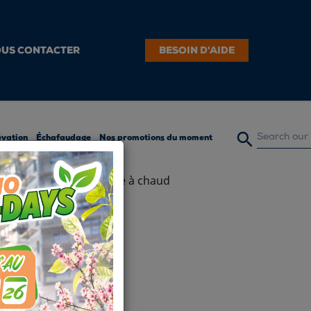
US CONTACTER
BESOIN D'AIDE

évation
Échafaudage
Nos promotions du moment
2,56 à 4,50 m - Galvanisé à chaud
UR N°3 -
 4,50 m -