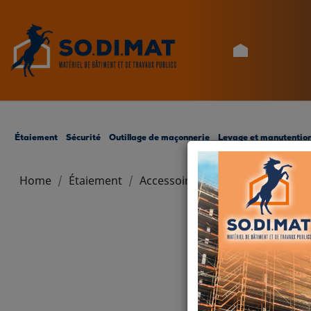
ACCUEIL
Étaiement
Sécurité
Outillage de maçonnerie
Levage et manutentio
Home
Étaiement
Accessoires de coffrage
Etais