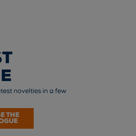
ST
E
test novelties in a few
E THE
OGUE