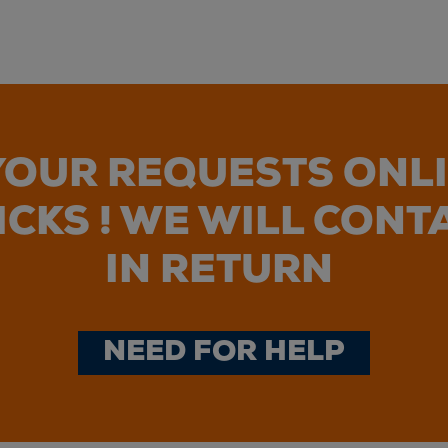
OUR REQUESTS ONLI
ICKS ! WE WILL CONT
IN RETURN
NEED FOR HELP