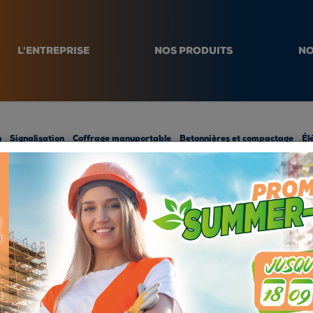
L'ENTREPRISE
NOS PRODUITS
NO
n
Signalisation
Coffrage manuportable
Betonnières et compactage
Él
 de stabilisation
ETAI STABILILSATEUR N°3 - Extensible de 
ETAI STABILILSATE
Extensible de 2,56 à
Galvanisé à chaud
Réf.: ESTAB100450G