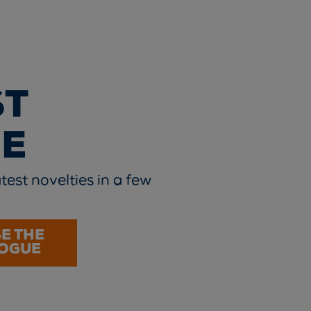
ST
E
test novelties in a few
E THE
OGUE