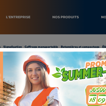
L'ENTREPRISE
NOS PRODUITS
NO
n
Signalisation
Coffrage manuportable
Betonnières et compactage
Él
E STOCKAGE - Pour cadres tour d'étaiement - Galvanisé à ch
PANIER DE STOCKA
cadres tour d'étaiem
Galvanisé à chaud1,5
0,92 x 1,20 m
Réf.: P908G