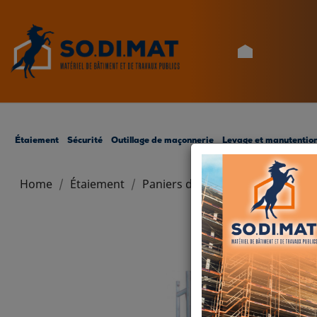
ACCUEIL
Étaiement
Sécurité
Outillage de maçonnerie
Levage et manutentio
Home
Étaiement
Paniers de stockage
PANIER D