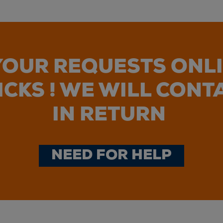
OUR REQUESTS ONLI
ICKS ! WE WILL CONT
IN RETURN
NEED FOR HELP