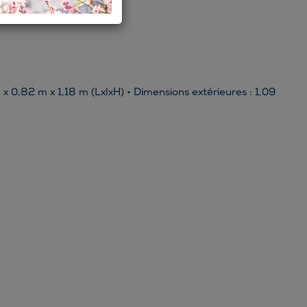
 x 0,82 m x 1,18 m (LxlxH) • Dimensions extérieures : 1,09