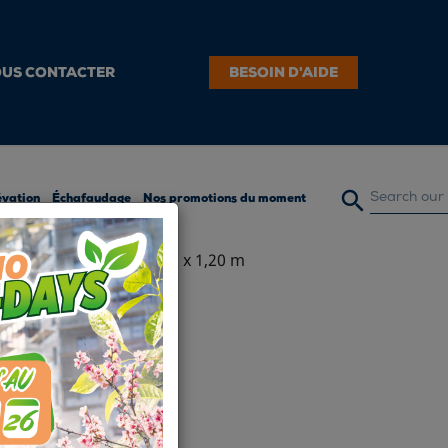
US CONTACTER
BESOIN D'AIDE

évation
Échafaudage
Nos promotions du moment
aud1,50 x 1,20 m - 0,92 x 1,20 m
GE - Pour
ent -
0 x 1,20 m -