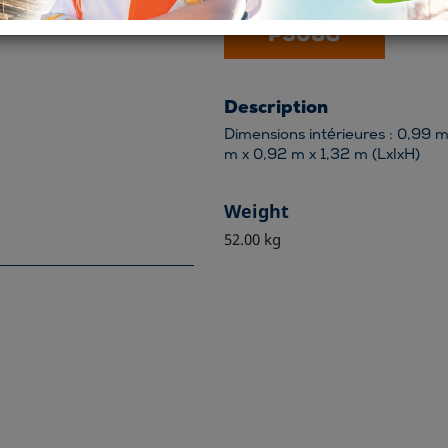

P908G
Description
Dimensions intérieures : 0,99 m
m x 0,92 m x 1,32 m (LxlxH)
Weight
52.00 kg