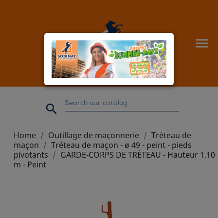


Home
Outillage de maçonnerie
Tréteau de
maçon
Tréteau de maçon - ø 49 - peint - pieds
pivotants
GARDE-CORPS DE TRÉTEAU - Hauteur 1,10
m - Peint