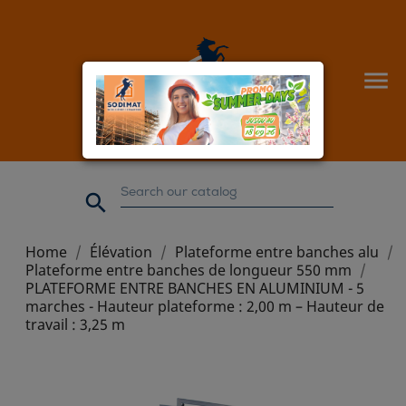


Home
Élévation
Plateforme entre banches alu
Plateforme entre banches de longueur 550 mm
PLATEFORME ENTRE BANCHES EN ALUMINIUM - 5
marches - Hauteur plateforme : 2,00 m – Hauteur de
travail : 3,25 m