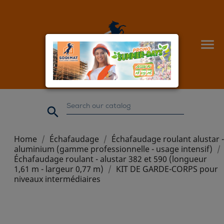


Home
Échafaudage
Échafaudage roulant alustar -
aluminium (gamme professionnelle - usage intensif)
Échafaudage roulant - alustar 382 et 590 (longueur
1,61 m - largeur 0,77 m)
KIT DE GARDE-CORPS pour
niveaux intermédiaires