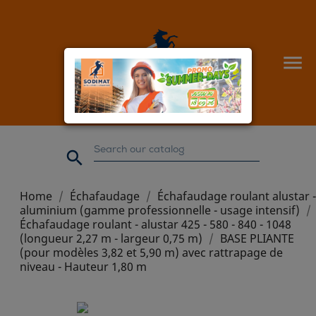


Home
Échafaudage
Échafaudage roulant alustar -
aluminium (gamme professionnelle - usage intensif)
Échafaudage roulant - alustar 425 - 580 - 840 - 1048
(longueur 2,27 m - largeur 0,75 m)
BASE PLIANTE
(pour modèles 3,82 et 5,90 m) avec rattrapage de
niveau - Hauteur 1,80 m